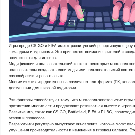
Игры вроде CS:GO и FIFA имеют развитую киберспортивную сцену
командами и турнирами. Это привлекает внимание зрителей и созд
возможности для игроков.
Модификации и пользовательский контент: некоторые многопользо
пользователям создавать свои моды или пользовательский контент
разнообразию игрового опыта.
Многие из этих игр доступны на различных платформах (ПК, консоли
доступными для широкой аудитории.
Эти факторы способствуют тому, что многопользовательские игры
протяжении многих лет и продолжают развиваться вместе с игров
Развитие игр, таких как CS:GO, Battlefield, FIFA и PUBG, происход
этапов и процессов.
Разработчики регулярно выпускают обновления, которые могут вкл
улучшения производительности и изменения в игровом балансе. Эт