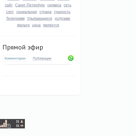
сайт
Санкт-Петербург
сервиса
сеть
слот
социальная
страна
сущность
Телеграмм
Улыбающиеся
услугами
фильтр
цена
является
Прямой эфир
Комментарии
Публикации