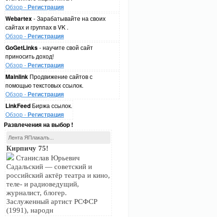
Обзор -
Регистрация
Webartex
- Зарабатывайте на своих
сайтах и группах в VK .
Обзор -
Регистрация
GoGetLinks
- научите свой сайт
приносить доход!
Обзор -
Регистрация
Mainlink
Продвижение сайтов с
помощью текстовых ссылок.
Обзор -
Регистрация
LinkFeed
Биржа ссылок.
Обзор -
Регистрация
Развлечения на выбор !
Лента ЯПлакалъ...
Кирпичу 75!
Станислав Юрьевич
Садальский — советский и
российский актёр театра и кино,
теле- и радиоведущий,
журналист, блогер.
Заслуженный артист РСФСР
(1991), народн