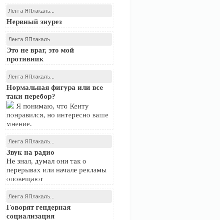
Лента ЯПлакалъ...
Нервный энурез
Лента ЯПлакалъ...
Это не враг, это мой
противник
Лента ЯПлакалъ...
Нормальная фигура или все
таки перебор?
Я понимаю, что Кенту
понравился, но интересно ваше
мнение.
Лента ЯПлакалъ...
Звук на радио
Не знал, думал они так о
перерывах или начале рекламы
оповещают
Лента ЯПлакалъ...
Говорят гендерная
социализация