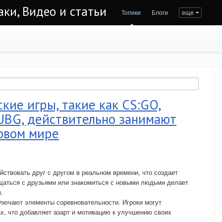
аки, Видео и статьи
Топики
Блоги
еще
кие игры, такие как CS:GO,
 PUBG, действительно занимают
ровом мире
йствовать друг с другом в реальном времени, что создает
щаться с друзьями или знакомиться с новыми людьми делает
.
ключают элементы соревновательности. Игроки могут
ах, что добавляет азарт и мотивацию к улучшению своих