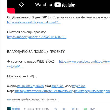
Опубликовано: 2 дек. 2018 г.
Ссылка на статью Черное море – мог
https://alexandrafl.livejournal.com/7...
Быстрая помощь проекту:
https://money.yandex.ru/to/4100148378...
БЛАГОДАРЮ ЗА ПОМОЩЬ ПРОЕКТУ
☘ ссылка на видео WEB SKAZ —
https://www.youtube.comhttps://w
v=E4wlP...
Монтажер — СИДЪ
айспик
#aispik
#сидъ
#web
skaz
#чёрное
море
#русское
море
#история
#летописи
#путешествия
#экскурсии
#предки
#исследов
взлом
,
грабеж
,
жакерство
,
примеры
textad
11 июня 2020, 01:15
0
3072