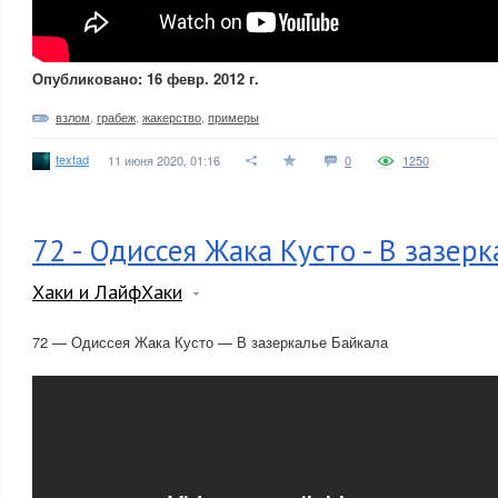
Опубликовано: 16 февр. 2012 г.
взлом
,
грабеж
,
жакерство
,
примеры
textad
11 июня 2020, 01:16
0
1250
72 - Одиссея Жака Кусто - В зазер
Хаки и ЛайфХаки
72 — Одиссея Жака Кусто — В зазеркалье Байкала