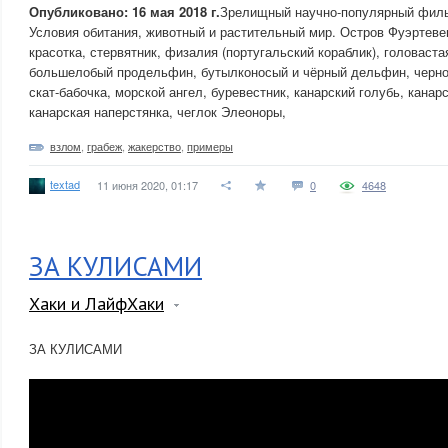
Опубликовано: 16 мая 2018 г.
Зрелищный научно-популярный филь
Условия обитания, животный и растительный мир. Остров Фуэртеве
красотка, стервятник, физалия (португальский кораблик), головаста
большелобый продельфин, бутылконосый и чёрный дельфин, черног
скат-бабочка, морской ангел, буревестник, канарский голубь, канар
канарская наперстянка, чеглок Элеоноры,
взлом
,
грабеж
,
жакерство
,
примеры
textad
11 июня 2020, 01:17
0
4648
ЗА КУЛИСАМИ
Хаки и ЛайфХаки
ЗА КУЛИСАМИ