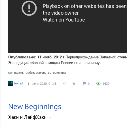
Опубликовано: 11 нояб. 2012 г.
Первопрохождение Западной стены
Экспедиция сборной команды России по альпинизму.
взлом
,
грабеж
,
жакерство
,
примеры
textad
11 июня 2020, 01:18
0
1635
New Beginnings
Хаки и ЛайфХаки