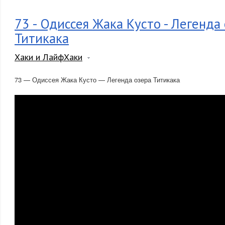
73 - Одиссея Жака Кусто - Легенда
Титикака
Хаки и ЛайфХаки
73 — Одиссея Жака Кусто — Легенда озера Титикака