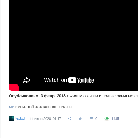
Опубликовано: 3 февр. 2013 г.
Фильм о жизни и пользе обычных ё
взлом
,
грабеж
,
жакерство
,
примеры
textad
11 июня 2020, 01:17
0
1485