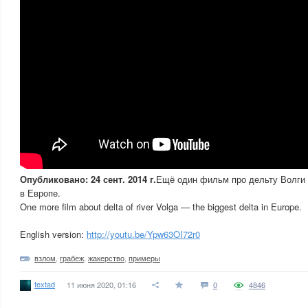
Опубликовано: 24 сент. 2014 г.
Ещё один фильм про дельту Волги
в Европе.
One more film about delta of river Volga — the biggest delta in Europe.
English version:
http://youtu.be/Ypw63OI72r0
взлом
,
грабеж
,
жакерство
,
примеры
textad
11 июня 2020, 01:16
0
4846