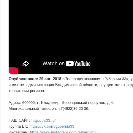
Опубликовано: 29 авг. 2018 г.
Телерадиокомпания «Губерния-33», 
является администрация Владимирской области, осуществляет рад
территории региона.
Адрес: 600000, г. Владимир, Воронцовский переулок, д.4.
Многоканальный телефон: +7(4922)36-20-36.
НАШ САЙТ:
http://trc33.ru/
Группа ВК:
https://vk.com/gubernia33
Инстаграм:
https://www.instagram.com/gubernia33/