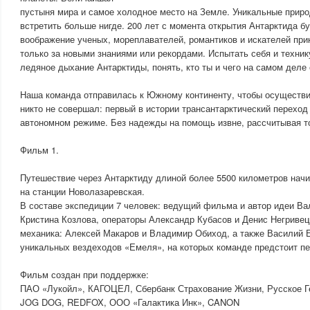
пустыня мира и самое холодное место на Земле. Уникальные приро
встретить больше нигде. 200 лет с момента открытия Антарктида б
воображение ученых, мореплавателей, романтиков и искателей при
только за новыми знаниями или рекордами. Испытать себя и техник
ледяное дыхание Антарктиды, понять, кто ты и чего на самом деле
Наша команда отправилась к Южному континенту, чтобы осуществит
никто не совершал: первый в истории трансантарктический переход
автономном режиме. Без надежды на помощь извне, рассчитывая то
Фильм 1.
Путешествие через Антарктиду длиной более 5500 километров начи
на станции Новолазаревская.
В составе экспедиции 7 человек: ведущий фильма и автор идеи В
Кристина Козлова, операторы Александр Кубасов и Денис Негривец
механика: Алексей Макаров и Владимир Обиход, а также Василий 
уникальных вездеходов «Емеля», на которых команде предстоит пе
Фильм создан при поддержке:
ПАО «Лукойл», КАГОЦЕЛ, Сбербанк Страхование Жизни, Русское Г
JOG DOG, REDFOX, ООО «Галактика Инк», CANON