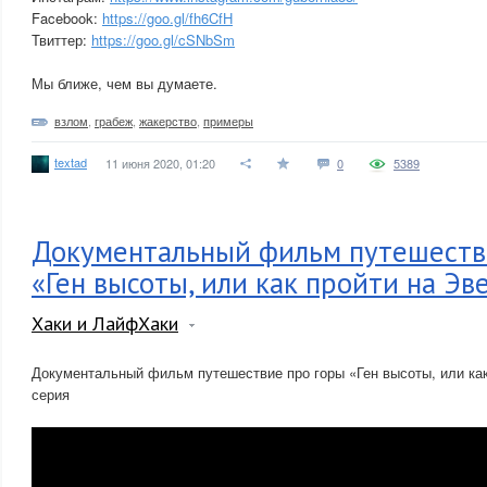
Facebook:
https://goo.gl/fh6CfH
Твиттер:
https://goo.gl/cSNbSm
Мы ближе, чем вы думаете.
взлом
,
грабеж
,
жакерство
,
примеры
textad
11 июня 2020, 01:20
0
5389
Документальный фильм путешеств
«Ген высоты, или как пройти на Эв
Хаки и ЛайфХаки
Документальный фильм путешествие про горы «Ген высоты, или как
серия