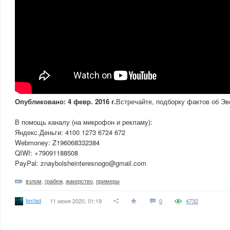
Опубликовано: 4 февр. 2016 г.
Встречайте, подборку фактов об Эв
В помощь каналу (на микрофон и рекламу):
Яндекс.Деньги: 4100 1273 6724 672
Webmoney: Z196068332384
QIWI: +79091188508
PayPal: znaybolsheinteresnogo@gmail.com
взлом
,
грабеж
,
жакерство
,
примеры
textad
11 июня 2020, 01:19
0
4732