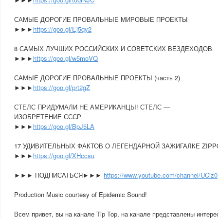
САМЫЕ ДОРОГИЕ ПРОВАЛЬНЫЕ МИРОВЫЕ ПРОЕКТЫ
►►►
https://goo.gl/Ej5qy2
8 САМЫХ ЛУЧШИХ РОССИЙСКИХ И СОВЕТСКИХ ВЕЗДЕХОДОВ
►►►
https://goo.gl/w5moVQ
САМЫЕ ДОРОГИЕ ПРОВАЛЬНЫЕ ПРОЕКТЫ (часть 2)
►►►
https://goo.gl/prt2gZ
СТЕЛС ПРИДУМАЛИ НЕ АМЕРИКАНЦЫ! СТЕЛС —
ИЗОБРЕТЕНИЕ СССР
►►►
https://goo.gl/BpJ5LA
17 УДИВИТЕЛЬНЫХ ФАКТОВ О ЛЕГЕНДАРНОЙ ЗАЖИГАЛКЕ ZIPP
►►►
https://goo.gl/XHccsu
►►► ПОДПИСАТЬСЯ►►►
https://www.youtube.com/channel/UCiz0
Production Music courtesy of Epidemic Sound!
Всем привет, вы на канале Tip Top, на канале представлены интер