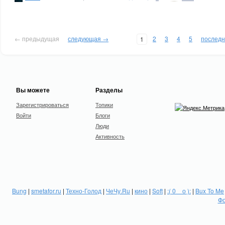
← предыдущая
следующая →
2
3
4
5
послед
1
Вы можете
Разделы
Зарегистрироваться
Топики
Войти
Блоги
Люди
Активность
Bung
|
smetafor.ru
|
Техно-Голод
|
ЧеЧу.Ru
|
кино
|
Soft
|
:( 0 _ о ):
|
Bux To Me
Фо