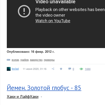
Опубликовано: 16 февр. 2012 г.
взлом
,
грабеж
,
жакерство
,
примеры
textad
11 июня 2020, 01:16
0
1444
Йемен. Золотой глобус - 85
Хаки и ЛайфХаки