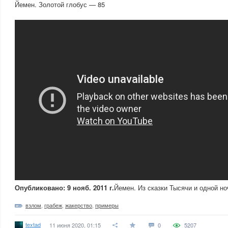
Йемен. Золотой глобус — 85
Опубликовано: 9 нояб. 2011 г.
Йемен. Из сказки Тысячи и одной но
взлом
,
грабеж
,
жакерство
,
примеры
textad
11 июня 2020, 01:15
0
5207