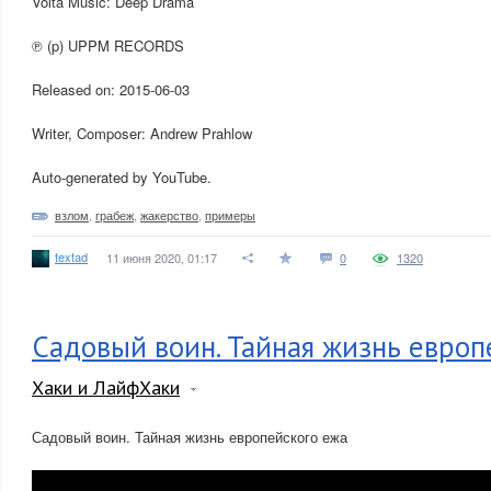
Volta Music: Deep Drama
℗ (p) UPPM RECORDS
Released on: 2015-06-03
Writer, Composer: Andrew Prahlow
Auto-generated by YouTube.
взлом
,
грабеж
,
жакерство
,
примеры
textad
11 июня 2020, 01:17
0
1320
Садовый воин. Тайная жизнь европ
Хаки и ЛайфХаки
Садовый воин. Тайная жизнь европейского ежа