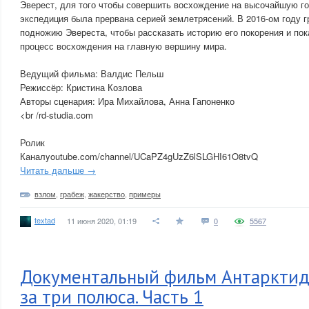
Эверест, для того чтобы совершить восхождение на высочайшую г
экспедиция была прервана серией землетрясений. В 2016-ом году г
подножию Эвереста, чтобы рассказать историю его покорения и пока
процесс восхождения на главную вершину мира.
Ведущий фильма: Валдис Пельш
Режиссёр: Кристина Козлова
Авторы сценария: Ира Михайлова, Анна Гапоненко
<br /rd-studia.com
Ролик
Каналyoutube.com/channel/UCaPZ4gUzZ6lSLGHI61O8tvQ
Читать дальше →
взлом
,
грабеж
,
жакерство
,
примеры
textad
11 июня 2020, 01:19
0
5567
Документальный фильм Антарктид
за три полюса. Часть 1