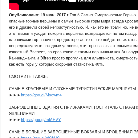
Опубликовано: 19 июн. 2017 г.
Топ 5 Самых Смертоносных Горных
опасные горные вершины и самые высокие горы мира всегда бросал
его и дразнили своей неприступностью. И, как это ни трагично, не в
этот вызов и уходит покорять вершины, возвращается потом назад.
пленниками гор навечно, предостерегая того, кто пойдет по их сто
непредсказуемые погодные условия, эти горы называют самыми с
известный Эверест, по сравнению с такими вершинами как Аннапурн
Канченджанга и Эйгер просто прогулка для альпиниста, смертность
как есть горы у которых скорбная статистика 40%.
СМОТРИТЕ ТАКЖЕ:
---------------------------------------------------------------------------------------------------
САМЫЕ КРАСИВЫЕ И СЛОЖНЫЕ ТУРИСТИЧЕСКИЕ МАРШРУТЫ
►►►
https://goo.gl/Msqwm4
ЗАБРОШЕННЫЕ ЗДАНИЯ С ПРИЗРАКАМИ, ГОСПИТАЛЬ С ПАРА
ЯВЛЕНИЯМИ
►►►
https://goo.gl/mlAEVY
САМЫЕ БОЛЬШИЕ ЗАБРОШЕННЫЕ ВОКЗАЛЫ И БРОШЕННАЯ Э
►►►
https://goo.gl/tdGNJC