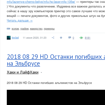
mfu/lazernye-cherno-belye/mfu-hp-laser-mfp-135w/
— принтеры так сказ
) Что документы что развлечение. Издревна все важное делалось и
сейчас в нашу эру компьютеров принтер это самое лучшее что мо
вещей — печати документов, фото и других прикольных штук на бу
Читать дальше →
взлом
,
грабеж
,
жакерство
,
примеры
textad
11 июня 2020, 01:20
0
8181
2018 08 29 HD Останки погибших 
на Эльбрусе
Хаки и ЛайфХаки
2018 08 29 HD Останки погибших альпинистов на Эльбрусе