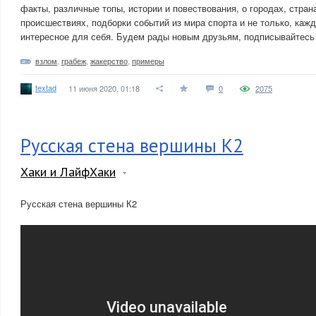
факты, различные топы, истории и повествования, о городах, стран
происшествиях, подборки событий из мира спорта и не только, кажд
интересное для себя. Будем рады новым друзьям, подписывайтесь 
взлом
,
грабеж
,
жакерство
,
примеры
textad
11 июня 2020, 01:18
0
2075
Русская стена вершины К2
Хаки и ЛайфХаки
Русская стена вершины К2