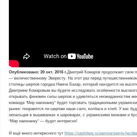
Опубликовано: 20 окт. 2016 г.
Дмитрий Комаров продолжает свое п
— величественному Эвересту. На этот раз перед путешественником
столицы шерпов городка Намче Базар, который находится на высот
Дмитрием Комаровым вы будете исследовать особенности высоког
открывать феномен силы шерпов и удивляться неожиданностям мес
команда “Мир наизнанку” будет торговать традиционными украинск
рынке: понравятся ли шерпам наши сало, колбаса и хлеб. У вас бу
непальцев в вышиванках и шароварах, с украинскими венками и бу
“Мир наизнанку” — будет интересно!
И ещё много интересного тут
https://ruprinters.ru/service/servis-hp/ob