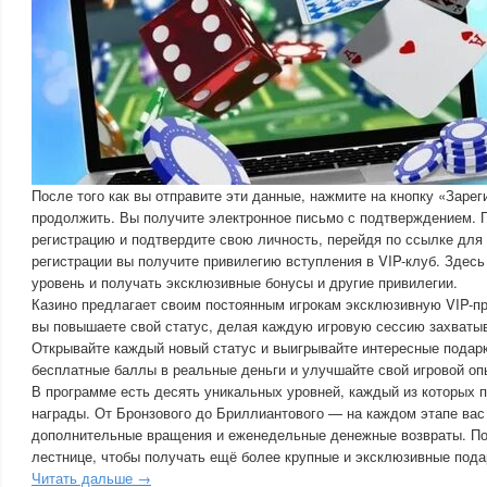
После того как вы отправите эти данные, нажмите на кнопку «Зарег
продолжить. Вы получите электронное письмо с подтверждением. 
регистрацию и подтвердите свою личность, перейдя по ссылке для
регистрации вы получите привилегию вступления в VIP-клуб. Здес
уровень и получать эксклюзивные бонусы и другие привилегии.
Казино предлагает своим постоянным игрокам эксклюзивную VIP-пр
вы повышаете свой статус, делая каждую игровую сессию захват
Открывайте каждый новый статус и выигрывайте интересные подар
бесплатные баллы в реальные деньги и улучшайте свой игровой оп
В программе есть десять уникальных уровней, каждый из которых
награды. От Бронзового до Бриллиантового — на каждом этапе вас
дополнительные вращения и еженедельные денежные возвраты. По
лестнице, чтобы получать ещё более крупные и эксклюзивные пода
Читать дальше →