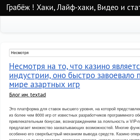
Грабёж ! Хаки, Лайф-хаки, Видео и ста
Несмотря на то, что казино являет
индустрии, оно быстро завоевало 
мире азартных игр
Блог им. textad
Это платформа для ставок высшего уровня, на которой представл
из более чем 8000 игр от известных разработчиков программного о
привлекательным бонусам, вознаграждениям за лояльность и VIP-
предлагает множество захватывающих возможностей. Многие функ
особенно его сверхбыстрый механизм вывода средств. Казино опер
запросы на вывод средств, позволяя игрокам, использующим крип