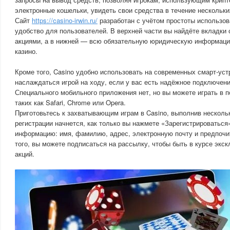
электронные кошельки, увидеть свои средства в течение нескольки
Сайт
https://casino-irwin.ru/
разработан с учётом простоты использов
удобство для пользователей. В верхней части вы найдёте вкладки с
акциями, а в нижней — всю обязательную юридическую информаци
казино.
Кроме того, Casino удобно использовать на современных смарт-ус
наслаждаться игрой на ходу, если у вас есть надёжное подключени
Специального мобильного приложения нет, но вы можете играть в п
таких как Safari, Chrome или Opera.
Приготовьтесь к захватывающим играм в Casino, выполнив несколь
регистрации начнется, как только вы нажмете «Зарегистрироваться
информацию: имя, фамилию, адрес, электронную почту и предпоч
того, вы можете подписаться на рассылку, чтобы быть в курсе эк
акций.