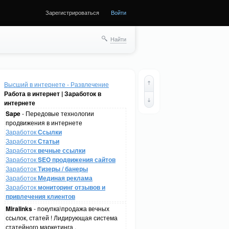
Зарегистрироваться
Войти
Найти
Высший в интернете - Развлечение
Работа в интернет | Заработок в
интернете
Sape
- Передовые технологии
продвижения в интернете
Заработок
Ссылки
Заработок
Статьи
Заработок
вечные ссылки
Заработок
SEO продвижения сайтов
Заработок
Тизеры / банеры
Заработок
Мединая реклама
Заработок
мониторинг отзывов и
привлечения клиентов
Miralinks
- покупка\продажа вечных
ссылок, статей ! Лидирующая система
статейного маркетинга .