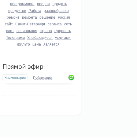
программного
продаж
продать
продуктов
Работа
разнообразие
ремонт
ремонта
решение
Россия
сайт
Санкт-Петербург
сервиса
сеть
слот
социальная
страна
сущность
Телеграмм
Улыбающиеся
услугами
фильтр
цена
является
Прямой эфир
Комментарии
Публикации