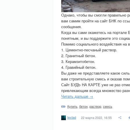
Однако, чтобы вы смогли правильно р
вам самим пройти на сайт БНК по ссыл
сообщения.
Когда вы сами окажетесь на портале 
понятным, и вы поддержите это социа
Помимо социального воздействия на в
1. Цементно-песчаный раствор.
2. Гранитный бетон.
3. Керамзитобетон.
4. Гравийный бетон.
Вы даже не представляете какое сил
вам строительную смесь и оказав п
Сайт БУДЬ НА КАРТЕ уже не раз отмеч
привлекающим всегда множество разн
Читать дальше →
Купить
,
бетон
,
раствор
,
смесь
textad
22 марта 2022, 16:55