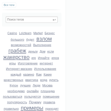
Все теги
Casino
Lolzteam
Market
Бизнес
взлом
большого
будет
возможностей
Выполнение
грабеж
деньги
Дом
если
жакерство
игр
Играйте
игрок
игры
Изготовление
интернет
Интернет-магазин
Использование
казино
Как
каждый
Какие
качественных
квартира
когда
купить
Купон
лучшие
Люди
Москва
онлайн
необходимо
площадка
пользоваться
пользуются
помещение
Почему
популярность
правила
примеры
правильно
приходят