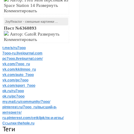
Автор: Freli Мой персонаж из
Space Station 14 Развернуть
Комментировать
JoyReactor - смешные картинки ...
Пост №6360893
Автор: GatoR Развернуть
Комментировать
t.me/s/ru7ooo
7ooo-ru.livejournal.com
pc7ooo.livejournal.com/
vk.com/7ooo_ru
vk.com/kkiinnoo_ru
vk.com/auto_7ooo
vk.com/pc7ooo
vk.com/sport_7ooo
ok.ru/ru7ooo
ok.ru/pc7ooo
my.mail.ru/community/7ooo/
pinterest.ru/7ooo_ru/высший-в-
интернете/
ru.pinterest.com/cetkijpk/пк-и-игры/
Ссылки thehole.ru
Теги