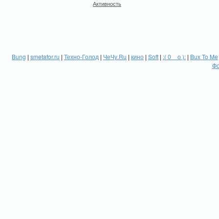
Активность
Bung
|
smetafor.ru
|
Техно-Голод
|
ЧеЧу.Ru
|
кино
|
Soft
|
:( 0 _ о ):
|
Bux To Me
Фо