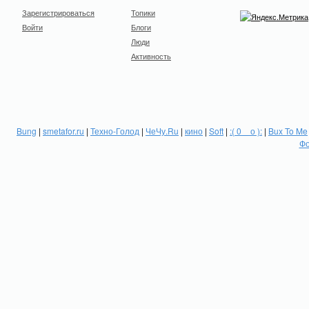
Зарегистрироваться
Топики
Войти
Блоги
Люди
Активность
Bung
|
smetafor.ru
|
Техно-Голод
|
ЧеЧу.Ru
|
кино
|
Soft
|
:( 0 _ о ):
|
Bux To Me
Фо