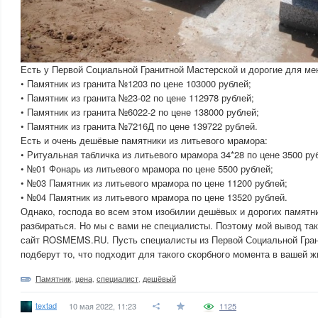
Есть у Первой Социальной Гранитной Мастерской и дорогие для мен
• Памятник из гранита №1203 по цене 103000 рублей;
• Памятник из гранита №23-02 по цене 112978 рублей;
• Памятник из гранита №6022-2 по цене 138000 рублей;
• Памятник из гранита №7216Д по цене 139722 рублей.
Есть и очень дешёвые памятники из литьевого мрамора:
• Ритуальная табличка из литьевого мрамора 34*28 по цене 3500 ру
• №01 Фонарь из литьевого мрамора по цене 5500 рублей;
• №03 Памятник из литьевого мрамора по цене 11200 рублей;
• №04 Памятник из литьевого мрамора по цене 13520 рублей.
Однако, господа во всем этом изобилии дешёвых и дорогих памятн
разбираться. Но мы с вами не специалисты. Поэтому мой вывод та
сайт ROSMEMS.RU. Пусть специалисты из Первой Социальной Гра
подберут то, что подходит для такого скорбного момента в вашей ж
Памятник
,
цена
,
специалист
,
дешёвый
textad
10 мая 2022, 11:23
1125