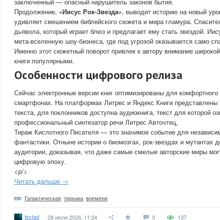
заключенный — опасный нарушитель законов бытия.
Продолжение,
«Иисус Рок-Звезда»
, выводит историю на новый уро
удивляет смешением библейского сюжета и мира гламура. Спасите
дьявола, который играет блюз и предлагает ему стать звездой. Иис
мета-вселенную шоу-бизнеса, где под угрозой оказывается само сп
Именно этот сюжетный поворот привлек к автору внимание широкой
книги популярными.
Особенности цифрового релиза
Сейчас электронные версии книг оптимизированы для комфортного 
смартфонах. На платформах Литрес и Яндекс Книги представлены 
текста, для поклонников доступна аудиокнига, текст для которой о
профессиональный синтезатор речи Литрес Авточтец
.
Тираж Кислотного Писателя — это значимое событие для независи
фантастики. Отныне истории о биомозгах, рок-звездах и мутантах 
аудитории, доказывая, что даже самые смелые авторские миры могу
цифровую эпоху.
<p/>
Читать дальше →
Галактическая
,
тюрьма
,
времени
textad
28 июля 2026, 11:24
0
137