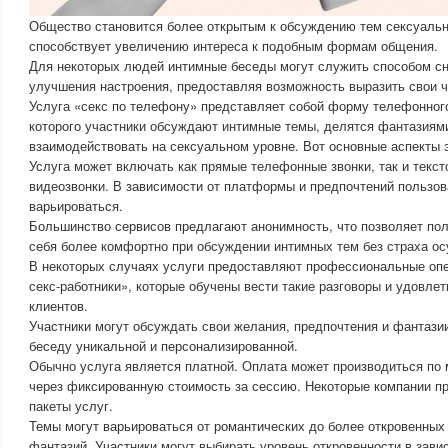
Общество становится более открытым к обсуждению тем сексуально
способствует увеличению интереса к подобным формам общения.
Для некоторых людей интимные беседы могут служить способом сн
улучшения настроения, предоставляя возможность выразить свои ч
Услуга «секс по телефону» представляет собой форму телефонног
которого участники обсуждают интимные темы, делятся фантазиями
взаимодействовать на сексуальном уровне. Вот основные аспекты э
Услуга может включать как прямые телефонные звонки, так и текс
видеозвонки. В зависимости от платформы и предпочтений пользо
варьироваться.
Большинство сервисов предлагают анонимность, что позволяет по
себя более комфортно при обсуждении интимных тем без страха ос
В некоторых случаях услуги предоставляют профессиональные оп
секс-работники», которые обучены вести такие разговоры и удовле
клиентов.
Участники могут обсуждать свои желания, предпочтения и фантази
беседу уникальной и персонализированной.
Обычно услуга является платной. Оплата может производиться по 
через фиксированную стоимость за сессию. Некоторые компании п
пакеты услуг.
Темы могут варьироваться от романтических до более откровенных
фантазий. Участники могут выбирать уровень откровенности в зави