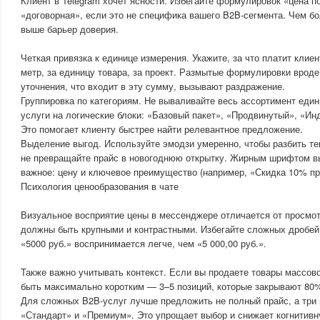
Клиент в Telegram хочет ясности. Избегайте формулировок «цена п
«договорная», если это не специфика вашего B2B-сегмента. Чем б
выше барьер доверия.
Четкая привязка к единице измерения. Укажите, за что платит клиен
метр, за единицу товара, за проект. Размытые формулировки вроде
уточнения, что входит в эту сумму, вызывают раздражение.
Группировка по категориям. Не вываливайте весь ассортимент еди
услуги на логические блоки: «Базовый пакет», «Продвинутый», «Ин
Это помогает клиенту быстрее найти релевантное предложение.
Выделение выгод. Используйте эмодзи умеренно, чтобы разбить те
не превращайте прайс в новогоднюю открытку. Жирным шрифтом в
важное: цену и ключевое преимущество (например, «Скидка 10% пр
Психология ценообразования в чате
Визуальное восприятие цены в мессенджере отличается от просмо
должны быть крупными и контрастными. Избегайте сложных дробей
«5000 руб.» воспринимается легче, чем «5 000,00 руб.».
Также важно учитывать контекст. Если вы продаете товары массов
быть максимально коротким — 3–5 позиций, которые закрывают 80%
Для сложных B2B-услуг лучше предложить не полный прайс, а три 
«Стандарт» и «Премиум». Это упрощает выбор и снижает когнитивну