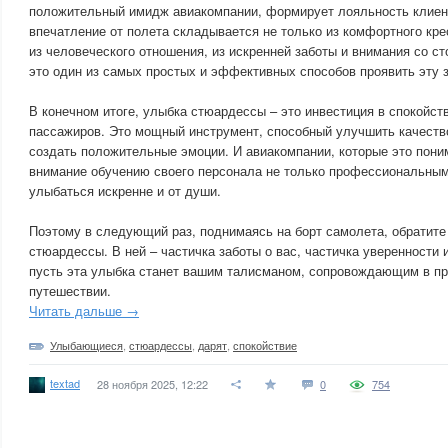
положительный имидж авиакомпании, формирует лояльность клиен
впечатление от полета складывается не только из комфортного крес
из человеческого отношения, из искренней заботы и внимания со с
это один из самых простых и эффективных способов проявить эту з
В конечном итоге, улыбка стюардессы – это инвестиция в спокойст
пассажиров. Это мощный инструмент, способный улучшить качество
создать положительные эмоции. И авиакомпании, которые это пон
внимание обучению своего персонала не только профессиональным
улыбаться искренне и от души.
Поэтому в следующий раз, поднимаясь на борт самолета, обратите
стюардессы. В ней – частичка заботы о вас, частичка уверенности
пусть эта улыбка станет вашим талисманом, сопровождающим в пр
путешествии.
Читать дальше →
Улыбающиеся
,
стюардессы
,
дарят
,
спокойствие
textad
28 ноября 2025, 12:22
0
754