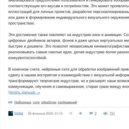
соответствующие его вкусам и потребностям. Это может проявлять
иллюстраций для личных проектов, разработке персонализированн
или даже в формировании индивидуального визуального окружени
пространствах.
Эти достижения также повлияют на индустрию кино и анимации. С
цифровых двойников актеров, фонов и даже целых виртуальных ми
быстрее и дешевле. Это позволит независимым кинематографиста
реализовывать самые смелые идеи, делая индустрию более разноо
конкурентоспособной.
В конечном счете, нейронные сети для обработки изображений при
сдвигу в нашем восприятии и взаимодействии с визуальной информ
трансформируют творческие индустрии, но и расширят наши возмож
коммуникации, обучения и самовыражения, стирая грани между во
Читать дальше →
Нейронные
,
сети
,
обработки
,
изображений
textad
26 февраля 2026, 01:10
0
731