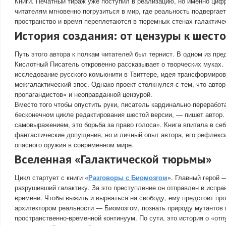
Книги. Печатный тираж уже поступил в реализацию, но именно циф
читателям мгновенно погрузиться в мир, где реальность подвергае
пространство и время переплетаются в тюремных стенах галактиче
История создания: от цензуры к шест
Путь этого автора к полкам читателей был тернист. В одном из пр
Кислотный Писатель откровенно рассказывает о творческих муках.
исследование русского комьюнити в Твиттере, идея трансформиро
межгалактический эпос. Однако проект столкнулся с тем, что авто
пропагандистов» и неоправданной цензурой.
Вместо того чтобы опустить руки, писатель кардинально переработа
бесконечном цикле редактирования шестой версии, — пишет автор. 
самовыражением, это борьба за право голоса». Книга впитала в себ
фантастические допущения, но и личный опыт автора, его рефлекс
опасного оружия в современном мире.
Вселенная «Галактической тюрьмы»
Цикл стартует с книги
«
Разговоры с Биомозгом
»
. Главный герой 
разрушивший галактику. За это преступление он отправлен в испр
времени. Чтобы выжить и вырваться на свободу, ему предстоит про
архитектором реальности — Биомозгом, познать природу мутантов 
пространственно-временной континуум. По сути, это история о «отп