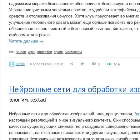
надежными мерами безопасности обеспечивает безопасную и спра
Управление учетными записями простое, с удобным интерфейсом д
средств и отслеживания бонусов. Хотя клуб преуспевает во многих
улучшение глобального охвата может еще больше повысить его рей
обеспечивает очень приятный и безопасный опыт онлайн-казино, чт
выбором для игроков.
Читать дальше →
Выбор
,
игры
,
является
,
ярким
,
моментом
admin
6 апреля 2026, 21:12
0
614
Нейронные сети для обработки и
Блог им. textad
Нейронные сети для обработки изображений, или, проще говоря, "
н
настоящей революцией в мире визуального контента. Они способны
качество существующих снимков, но и создавать совершенно новые
основываясь на текстовых описаниях или других визуальных данны
открывает безграничные возможности для художников, дизайнеров