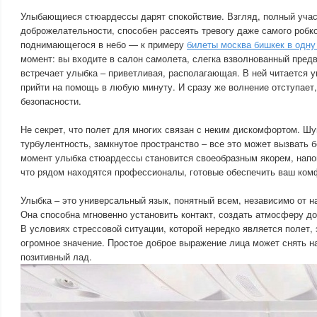
Улыбающиеся стюардессы дарят спокойствие. Взгляд, полный учас
доброжелательности, способен рассеять тревогу даже самого робк
поднимающегося в небо — к примеру
билеты москва бишкек в одну
момент: вы входите в салон самолета, слегка взволнованный пред
встречает улыбка – приветливая, располагающая. В ней читается у
прийти на помощь в любую минуту. И сразу же волнение отступае
безопасности.
Не секрет, что полет для многих связан с неким дискомфортом. Шу
турбулентность, замкнутое пространство – все это может вызвать б
момент улыбка стюардессы становится своеобразным якорем, напо
что рядом находятся профессионалы, готовые обеспечить ваш комф
Улыбка – это универсальный язык, понятный всем, независимо от н
Она способна мгновенно установить контакт, создать атмосферу д
В условиях стрессовой ситуации, которой нередко является полет,
огромное значение. Простое доброе выражение лица может снять н
позитивный лад.