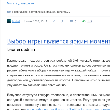
Читать дальше →
Правильное
,
составление
,
прайса
,
Телеграмм
textad
4 июня 2026, 13:17
0
143
Выбор игры является ярким момен
Блог им. admin
Казино может похвастаться разнообразной библиотекой, отвечающ
предпочтениям игроков. От классических слотов до современных в
респектабельного выбора настольных игр — каждый найдет что-то д
сохраняет свежесть и привлекательность опыта, что является важ
долгосрочной удовлетворенности игроков. Включение игр с живым
улучшает захватывающий опыт казино.
Бонусная структура конкурентоспособна, с приветственным бонусо
солидный стартовый импульс для новых игроков. Регулярные акции
повышают постоянную ценность, хотя требования к ставкам следуе
если решите
через официальный портал Slottica kz вход осуществи