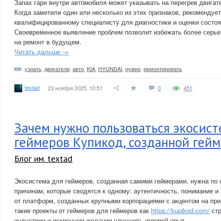
Запах гари внутри автомобиля может указывать на перегрев двигат
Когда заметили один или несколько из этих признаков, рекомендует
квалифицированному специалисту для диагностики и оценки состоя
Своевременное выявление проблем позволит избежать более серье
на ремонт в будущем.
Читать дальше →
узнать
,
двигатели
,
авто
,
KIA
,
HYUNDAI
,
нужно
,
ремонтировать
textad
23 ноября 2025, 10:51
0
451
Зачем нужно пользоваться экосист
геймеров Купикод, созданной гей
Блог им. textad
Экосистема для геймеров, созданная самими геймерами, нужна по
причинам, которые сводятся к одному: аутентичность, понимание и
от платформ, созданных крупными корпорациями с акцентом на при
такие проекты от геймеров для геймеров как
https://kupikod.com/
стр
индустрии и искреннем желании улучшить игровой опыт.