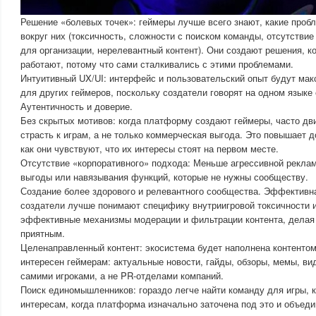
Решение «болевых точек»: геймеры лучше всего знают, какие проб
вокруг них (токсичность, сложности с поиском команды, отсутстви
для организации, нерелевантный контент). Они создают решения, к
работают, потому что сами сталкивались с этими проблемами.
Интуитивный UX/UI: интерфейс и пользовательский опыт будут ма
для других геймеров, поскольку создатели говорят на одном языке
Аутентичность и доверие.
Без скрытых мотивов: когда платформу создают геймеры, часто д
страсть к играм, а не только коммерческая выгода. Это повышает д
как они чувствуют, что их интересы стоят на первом месте.
Отсутствие «корпоративного» подхода: Меньше агрессивной рекла
выгоды или навязывания функций, которые не нужны сообществу.
Создание более здорового и релевантного сообщества. Эффективн
создатели лучше понимают специфику внутриигровой токсичности и
эффективные механизмы модерации и фильтрации контента, делая
приятным.
Целенаправленный контент: экосистема будет наполнена контентом
интересен геймерам: актуальные новости, гайды, обзоры, мемы, ви
самими игроками, а не PR-отделами компаний.
Поиск единомышленников: гораздо легче найти команду для игры, к
интересам, когда платформа изначально заточена под это и объед