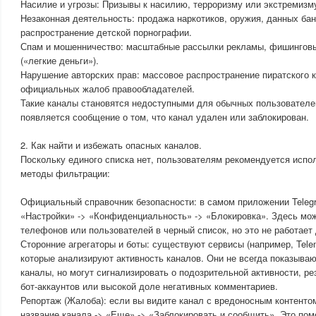
Насилие и угрозы: Призывы к насилию, терроризму или экстремизм
Незаконная деятельность: продажа наркотиков, оружия, данных банк
распространение детской порнографии.
Спам и мошенничество: масштабные рассылки рекламы, фишингов
(«легкие деньги»).
Нарушение авторских прав: массовое распространение пиратского 
официальных жалоб правообладателей.
Такие каналы становятся недоступными для обычных пользователей
появляется сообщение о том, что канал удален или заблокирован.
2. Как найти и избежать опасных каналов.
Поскольку единого списка нет, пользователям рекомендуется исп
методы фильтрации:
Официальный справочник безопасности: в самом приложении Teleg
«Настройки» -> «Конфиденциальность» -> «Блокировка». Здесь мо
телефонов или пользователей в черный список, но это не работает
Сторонние агрегаторы и боты: существуют сервисы (например, Teleme
которые анализируют активность каналов. Они не всегда показыва
каналы, но могут сигнализировать о подозрительной активности, ре
бот-аккаунтов или высокой доле негативных комментариев.
Репортаж (Жалоба): если вы видите канал с вредоносным контенто
название канала -> «Еще» -> «Заблокировать и сообщить». Это по