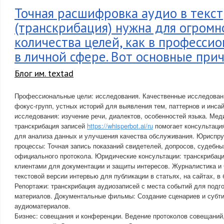
Точная расшифровка аудио в текст
(транскрибация) нужна для огромн
количества целей, как в профессио
в личной сфере. Вот основные при
Блог им. textad
Профессиональные цели: исследования. Качественные исследовани
фокус-групп, устных историй для выявления тем, паттернов и инса
исследования: изучение речи, диалектов, особенностей языка. Мед
транскрибация записей
https://whisperbot.ai/ru
помогает консультаци
для анализа данных и улучшения качества обслуживания. Юриспр
процессы: Точная запись показаний свидетелей, допросов, судебн
официального протокола. Юридические консультации: транскрибаци
клиентами для документации и защиты интересов. Журналистика и
текстовой версии интервью для публикации в статьях, на сайтах, в 
Репортажи: транскрибация аудиозаписей с места событий для подг
материалов. Документальные фильмы: Создание сценариев и субти
аудиоматериалов.
Бизнес: совещания и конференции. Ведение протоколов совещаний